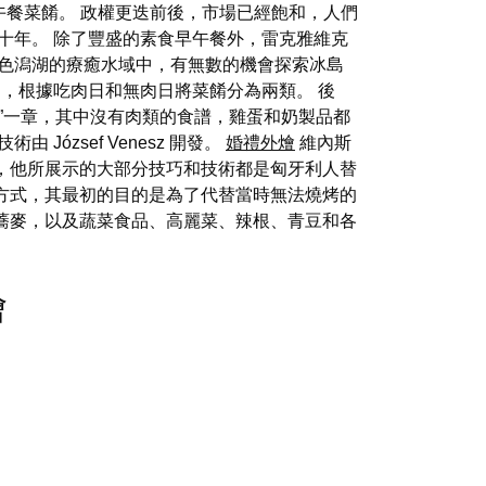
餐和早午餐菜餚。 政權更迭前後，市場已經飽和，人們
十年。 除了豐盛的素食早午餐外，雷克雅維克
色潟湖的療癒水域中，有無數的機會探索冰島
，根據吃肉日和無肉日將菜餚分為兩類。 後
品”一章，其中沒有肉類的食譜，雞蛋和奶製品都
zsef Venesz 開發。
婚禮外燴
維內斯
，他所展示的大部分技巧和技術都是匈牙利人替
方式，其最初的目的是為了代替當時無法燒烤的
蕎麥，以及蔬菜食品、高麗菜、辣根、青豆和各
燴