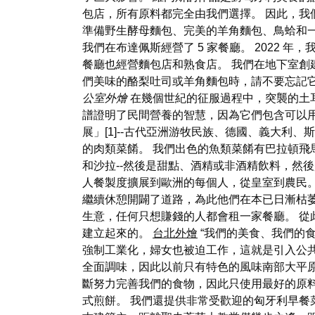
包店，所有原料都完全由我們選擇。 因此，我們在 
準備野生酵母麵包、完美的羊角麵包、鳥蛤和一些匈牙
我們在布達佩斯經營了 5 家餐廳。 2022
餐廳也經營麵包店和熟食店。 我們在地下室創
們美味的酪梨吐司或羊角麵包時，請不要忘記它們來
公室外燴
在幾個世紀的征服過程中，突襲的土
譜證明了民間營養的智慧，因為它們包含可以
展」[1]--古代亞洲游牧民族、德國、義大利
的肉類菜餚。 我們出色的魚類菜餚有巴拉頓飛
和沙拉--然後是甜點、酒精或非酒精飲料，然
人餐製度擴展到歐洲的每個人，從皇室到農民。
繼續休憩開闢了道路，為此他們在本已日漸枯
生意，任何只想賺錢的人都會租一家餐廳。 
建立起來的。
台北外燴
“我們的美食、我們的
強制工業化，婦女也被迫工作，這就是引入公
全面調味，因此以前只有特色的風味南部大平
斷努力完善我們的食物，因此只使用最好的原
式煎餅。 我們還提供非常受歡迎的匈牙利早餐菜