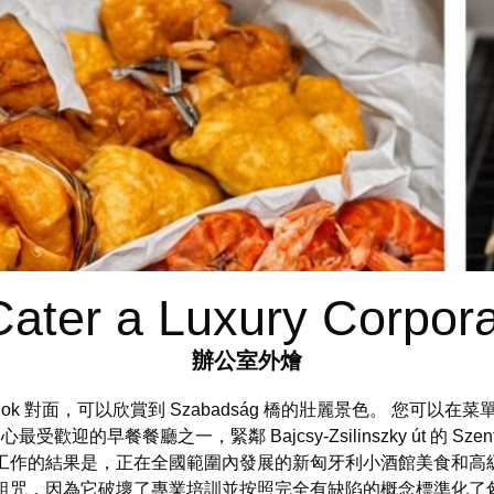
ater a Luxury Corpor
辦公室外燴
sarnok 對面，可以欣賞到 Szabadság 橋的壯麗景色。 您
市中心最受歡迎的早餐餐廳之一，緊鄰 Bajcsy-Zsilinszky út 的 
項工作的結果是，正在全國範圍內發展的新匈牙利小酒館美食和高
詛咒，因為它破壞了專業培訓並按照完全有缺陷的概念標準化了