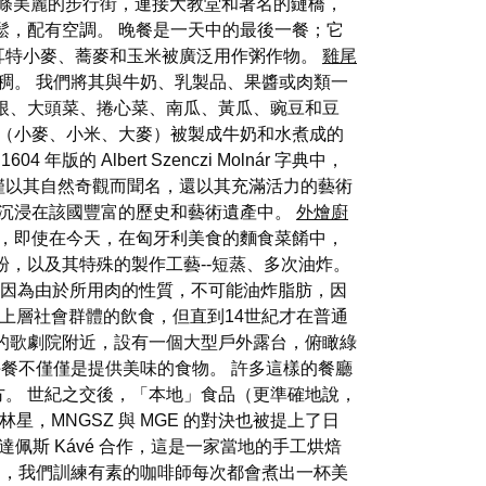
ca 是一條美麗的步行街，連接大教堂和著名的鏈橋，
鬆，配有空調。 晚餐是一天中的最後一餐；它
斯佩耳特小麥、蕎麥和玉米被廣泛用作粥作物。
雞尾
稠。 我們將其與牛奶、乳製品、果醬或肉類一
根、大頭菜、捲心菜、南瓜、黃瓜、豌豆和豆
物（小麥、小米、大麥）被製成牛奶和水煮成的
lbert Szenczi Molnár 字典中，
僅以其自然奇觀而聞名，還以其充滿活力的藝術
沉浸在該國豐富的歷史和藝術遺產中。
外燴廚
，即使在今天，在匈牙利美食的麵食菜餚中，
，以及其特殊的製作工藝--短蒸、多次油炸。
”，因為由於所用肉的性質，不可能油炸脂肪，因
了上層社會群體的飲食，但直到14世紀才在普通
tca 的歌劇院附近，設有一個大型戶外露台，俯瞰綠
餐不僅僅是提供美味的食物。 許多這樣的餐廳
方。 世紀之交後，「本地」食品（更準確地說，
星，MNGSZ 與 MGE 的對決也被提上了日
佩斯 Kávé 合作，這是一家當地的手工烘焙
烘焙的，我們訓練有素的咖啡師每次都會煮出一杯美