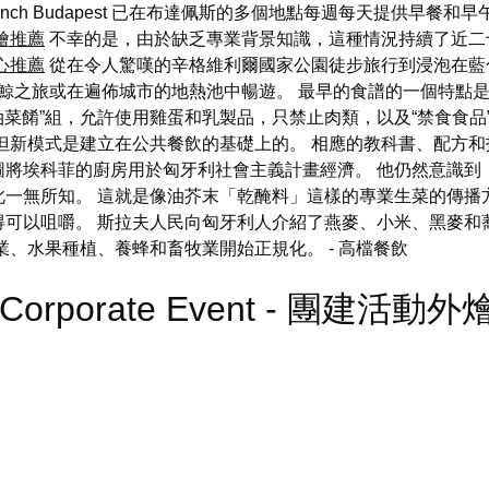
Brunch Budapest 已在布達佩斯的多個地點每週每天提供早
燴推薦
不幸的是，由於缺乏專業背景知識，這種情況持續了近二
心推薦
從在令人驚嘆的辛格維利爾國家公園徒步旅行到浸泡在藍
鯨之旅或在遍佈城市的地熱池中暢遊。 最早的食譜的一個特點是
黃油菜餚”組，允許使用雞蛋和乳製品，只禁止肉類，以及“禁食食
模式是建立在公共餐飲的基礎上的。 相應的教科書、配方和技術由 Jó
圖將埃科菲的廚房用於匈牙利社會主義計畫經濟。 他仍然意識到
此一無所知。 這就是像油芥末「乾醃料」這樣的專業生菜的傳播
得可以咀嚼。 斯拉夫人民向匈牙利人介紹了燕麥、小米、黑麥和
農業、水果種植、養蜂和畜牧業開始正規化。
- 高檔餐飲
ry Corporate Event - 團建活動外