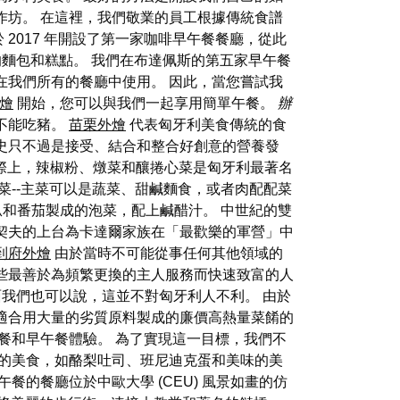
工藝工作坊。 在這裡，我們敬業的員工根據傳統食譜
於 2017 年開設了第一家咖啡早午餐餐廳，從此
鮮的麵包和糕點。 我們在布達佩斯的第五家早午餐
在我們所有的餐廳中使用。 因此，當您嘗試我
燴
開始，您可以與我們一起享用簡單午餐。
辦
不能吃豬。
苗栗外燴
代表匈牙利美食傳統的食
史只不過是接受、結合和整合好創意的營養發
際上，辣椒粉、燉菜和釀捲心菜是匈牙利最著名
菜--主菜可以是蔬菜、甜鹹麵食，或者肉配配菜
瓜和番茄製成的泡菜，配上鹹醋汁。 中世紀的雙
契夫的上台為卡達爾家族在「最歡樂的軍營」中
到府外燴
由於當時不可能從事任何其他領域的
些最善於為頻繁更換的主人服務而快速致富的人
我們也可以說，這並不對匈牙利人不利。 由於
適合用大量的劣質原料製成的廉價高熱量菜餚的
餐和早午餐體驗。 為了實現這一目標，我們不
的美食，如酪梨吐司、班尼迪克蛋和美味的美
的餐廳位於中歐大學 (CEU) 風景如畫的仿