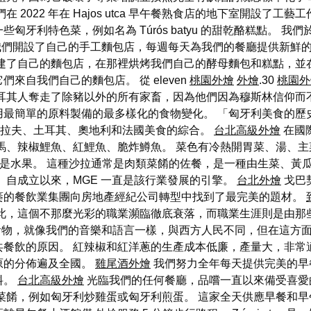
2022 年在 Hajos utca 早午餐熟食店的地下室開設了
利特色菜，例如名為 Túrós batyu 的甜乾酪糕點。 我們
 年，我們開設了自己的手工麵包店，每週每天為我們的餐廳提供新
建了自己的麵包店，在那裡烘烤我們自己的酵母麵包和糕點，並
自我們自己的麵包店。 從 eleven
桃園外燴
外燴
.30
桃園外
耳其人奪走了除豬以外的所有家畜，因為他們因為穆斯林信仰而
用最簡單的原料製備的最多樣化的食物變化。 「匈牙利美食的歷
、斯拉夫、土耳其、奧地利和法國美食的綜合。
台北高級外燴
在國
馬、辣椒鯉魚、紅鯉魚、脆炸鱒魚。 菜色有冷熱開胃菜、湯、主
後是水果。 這種沙拉通常是肉類菜餚的佐餐，是一種由生菜、黃
 自成立以來，MGE 一直是該行業發展的引擎。
台北外燴
戈巴
萎的餐飲業集團向房地產經紀公司轉型中找到了最完美的題材。
從此，這個不那麼光彩的職業瀕臨徹底衰落，而職業生涯則是由那
食物，就像我們的音樂和語言一樣，與西方人民不同，但在這方面
共餐飲的原因。 紅辣椒和紅洋蔥的生產成本低廉，產量大，非常
原的分佈遍及全國。
雞尾酒外燴
我們努力全年每天提供完美的早
料。
台北高級外燴
光臨我們的任何餐廳，品嚐一直以來備受喜愛
餚，例如匈牙利炒雞蛋或匈牙利煎蛋。 這家全天供應早餐和早午餐