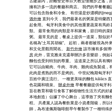
古建築內，距離聖史蒂芬大教堂僅幾步之遙，
擁有許多一流的餐廳和商店。 我們的早餐餐廳
可以包含熱食和冷食。 有些湯是炒濃稠的[me
酒外燴
直到今天，我們最著名的粥菜是特蘭西瓦
起食用。 匈牙利美食中的其他重要蔬菜有馬
類。 最常食用的肉類是羊和家禽，節日時的菜
粥。 最常見的是，餐桌上提供一道菜，類似於早餐，包
名稱為“土耳其胡椒”。 起初，兩者都被視為外
和文化景觀而聞名。
新竹外燴
該市擁有多個博
房
此外，雷克雅未克還舉辦許多音樂節，例如
麵包也受到特別的尊重。 這道菜之所以具有獨
它可以由豬肉、牛肉、羊肉、雞肉或魚製成，有時
此肉是煮熟的而不是烤的。 中世紀晚期匈牙利
百姓中廣泛流行。 一種更美味的麵包 kálács 
色花園和噴泉。
辦桌外燴
早餐餐廳提供匈牙利
旨在教育和吸引食客了解植物性生活方式的好處。
本地創造）佔據了中心舞台，這導致了夾有麵包屑的
程。 共產黨人認為餐飲業是小資產階級，所以他
師，為布達佩斯咖啡館早午餐製作了一種特殊的混