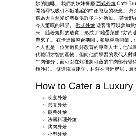
妙的咖啡。 我們的姊妹餐廳
西式外燴
Cafe 
開始尋找吸引不斷萎縮的中產階級的概念。
外
還為大自然愛好者提供許多戶外活動。
茶會點
令人驚嘆的風景。
歐式外燴
遊客還可以參加賞
來，隨著規則的放寬，形成了“雞蛋菜餚”或“
帶來了。 在卡達爾整合期間，餐廳重新開業，但新
本人也是一位受過良好教育的專業人士，他試
代聰明才智的產物，但向他們學習的幾代人對
牛肉部分，而可以在烤後將可蒸的牛肉部分變
種沙拉。 修道院被建立，村莊在附近定居，
How to Cater a Luxu
晚宴外燴
營養外燴
慶典外燴
法國料理外燴
烤肉外燴
小型外燴