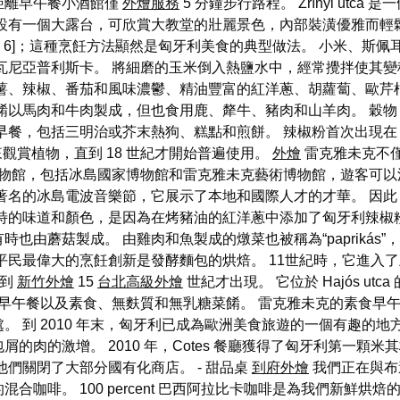
距離早午餐小酒館僅
外燴服務
5 分鐘步行路程。 Zrínyi ut
設有一個大露台，可欣賞大教堂的壯麗景色，內部裝潢優雅而輕
gj 6]；這種烹飪方法顯然是匈牙利美食的典型做法。 小米、
尼亞普利斯卡。 將細磨的玉米倒入熱鹽水中，經常攪拌使其變
鈴薯、辣椒、番茄和風味濃鬱、精油豐富的紅洋蔥、胡蘿蔔、歐芹
餚以馬肉和牛肉製成，但也食用鹿、犛牛、豬肉和山羊肉。 穀
括三明治或芥末熱狗、糕點和煎餅。 辣椒粉首次出現在 1604 年版的 A
來觀賞植物，直到 18 世紀才開始普遍使用。
外燴
雷克雅未克不
物館，包括冰島國家博物館和雷克雅未克藝術博物館，遊客可以
著名的冰島電波音樂節，它展示了本地和國際人才的才華。 因此
特的味道和顏色，是因為在烤豬油的紅洋蔥中添加了匈牙利辣椒粉
也由蘑菇製成。 由雞肉和魚製成的燉菜也被稱為“paprikás
平民最偉大的烹飪創新是發酵麵包的烘焙。 11世紀時，它進入
直到
新竹外燴
15
台北高級外燴
世紀才出現。 它位於 Hajós u
早午餐以及素食、無麩質和無乳糖菜餚。 雷克雅未克的素食早午
 到 2010 年末，匈牙利已成為歐洲美食旅遊的一個有趣的地
肉的激增。 2010 年，Cotes 餐廳獲得了匈牙利第一顆米其林
們關閉了大部分國有化商店。 - 甜品桌
到府外燴
我們正在與布達
合咖啡。 100 percent 巴西阿拉比卡咖啡是為我們新鮮