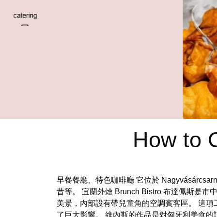
How to C
早餐餐廳、特色咖啡廳 它位於 Nagyvásárc
昔等。
宜蘭外燴
Brunch Bistro 布達佩斯是
美景，內部設有帶兒童角的空調賓客區。 這
了巨大影響。 維內斯的作品是對匈牙利美食的